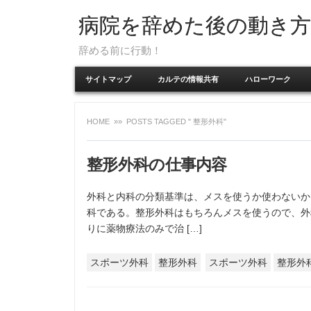
病院を辞めた後の動き方
辞める前に行動！
サイトマップ
カルテの情報共有
ハローワーク
HOME
»» POSTS TAGGED " 整形外科"
整形外科の仕事内容
外科と内科の分類基準は、メスを使うか使わないか
科である。整形外科はもちろんメスを使うので、外
りに薬物療法のみで治 […]
スポーツ外科
整形外科
スポーツ外科
整形外